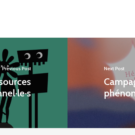
Previous Post
Next Post
ssources
Campag
nel·le·s
phénom