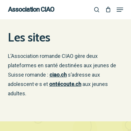
Skip
Menu
Association CIAO
search
to
Close
main
Menu
content
Les sites
L’Association romande CIAO gère deux
plateformes en santé destinées aux jeunes de
Suisse romande :
ciao.ch
s’adresse aux
adolescent·e·s et
ontécoute.ch
aux jeunes
adultes.