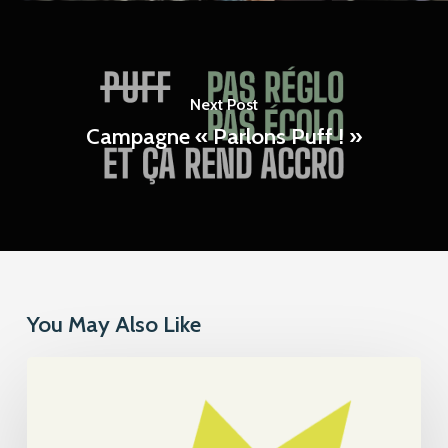
Next Post
Campagne « Parlons Puff ! »
You May Also Like
L’Association
romande
CIAO