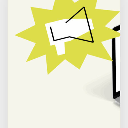
dévoile
sa
nouvelle
identité
visuelle