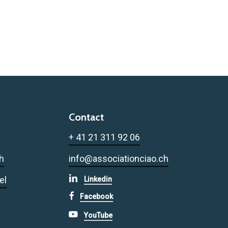
Contact
+ 41 21 311 92 06
h
info@associationciao.ch
el
Linkedin
Facebook
YouTube