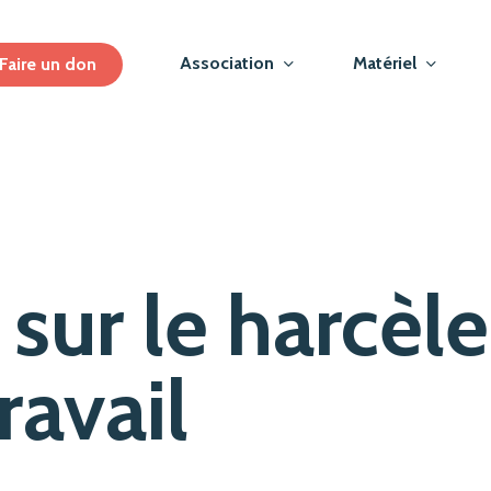
Association
Matériel
Faire un don
sur le harcèl
ravail