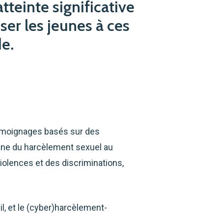
teinte significative
iser les jeunes à ces
de.
émoignages basés sur des
omène du harcèlement sexuel au
violences et des discriminations,
l, et le (cyber)harcèlement-