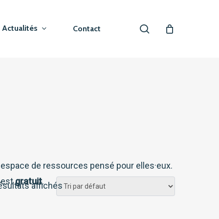
search
Actualités
Contact
 un espace de ressources pensé pour elles·eux.
 est
gratuit
.
ésultats affichés