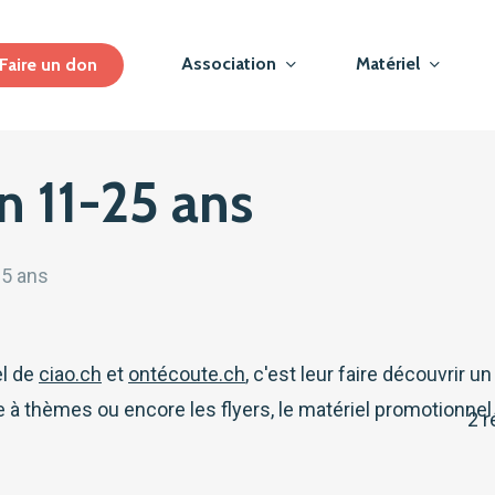
Association
Matériel
Faire un don
 11-25 ans
5 ans
el de
ciao.ch
et
ontécoute.ch
, c'est leur faire découvrir
te à thèmes ou encore les flyers, le matériel promotionnel
2 r