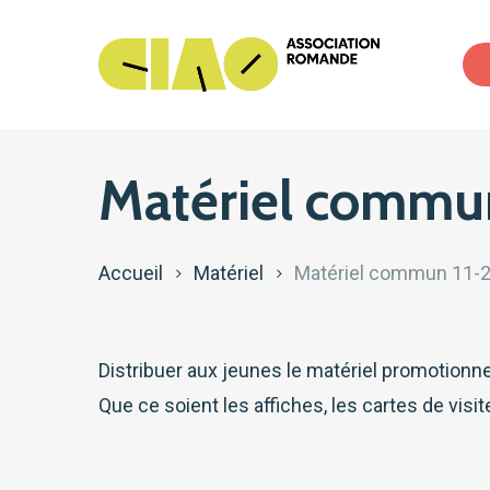
Skip
to
main
content
Matériel commun
Hit enter to search or ESC to close
Accueil
Matériel
Matériel commun 11-2
Distribuer aux jeunes le matériel promotionn
Que ce soient les affiches, les cartes de visi